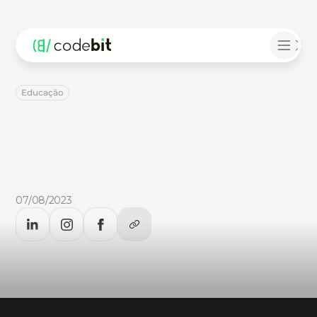
Educação
Como
escolher
o
provedor
de
nuvem
ideal
para
o
setor
educacional
Como
escolher
o
provedor
de
nuvem
ideal
para
o
setor
educacional
07/08/2023