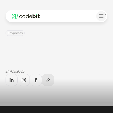
Empresas
Por
dentro
do
WCAG:
saiba
mais
sobre
os
padrões
de
acessibilidade
do
conteúdo
web
Por
dentro
do
WCAG:
saiba
mais
sobre
os
padrões
de
acessibilidade
do
conteúdo
web.
24/05/2023