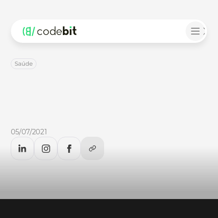
Saúde
Segurança
da
Informação
Hospitalar:
uma
prática
essencial
Confira
no
CodeBlog
por
que
a
Segurança
da
Informação
envolve
conjuntos
de
práticas
e
ações
essenciais
para
manter
a
qualidade
dos
atendimentos
médicos.
Acesse!
05/07/2021