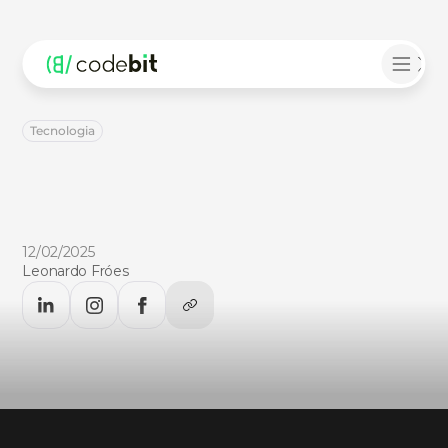
Tecnologia
5
motivos
para
investir
em
acessibilidade
de
software
5
motivos
para
investir
em
acessibilidade
de
software.
Descubra
no
CodeBlog!
12/02/2025
Leonardo Fróes