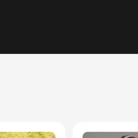
comprova nossa experiênci
Artificial.
2026
a da Associação Code
ização Sem Fins Lucrativos
ais que nasceram na CodeBit,
rograma Adote Uma Família.