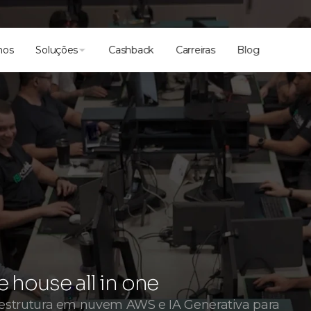
mos
Soluções
Cashback
Carreiras
Blog
 house all in one
estrutura em nuvem AWS e IA Generativa para 