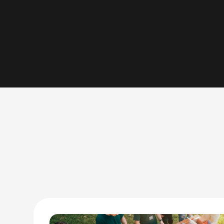
Abertur
Abrimos o CNPJ da Associação Code, uma Organ
para profissionalizar e expandir as ações soci
como o projeto Conexão Solidária e o p
Comunidade
é
a
nossa
cultura