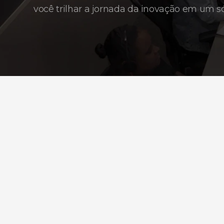
você trilhar a jornada da inovação em um só
16
anos
de
história,
três
verticais
e
uma
só
direção: o
futuro.