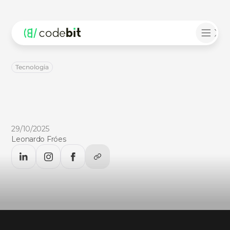
Tecnologia
8
inovações
que
pareciam
ficção
científica,
mas
existem
hoje
Descubra
8
tecnologias
futuristas
que
saíram
da
ficção
científica
para
o
mundo
real.
Veja
como
o
futuro
já
chegou!
29/10/2025
Leonardo Fróes