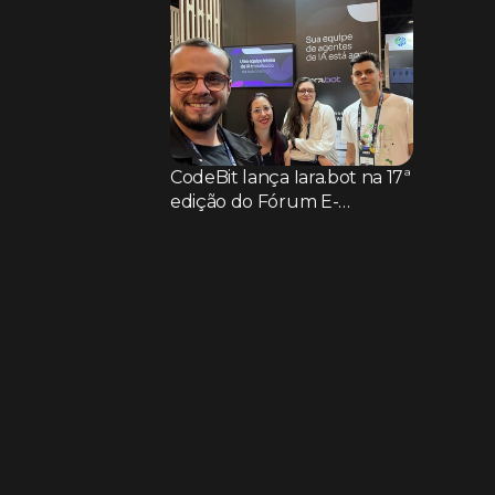
CodeBit lança Iara.bot na 17ª
edição do Fórum E-
commerce Brasil