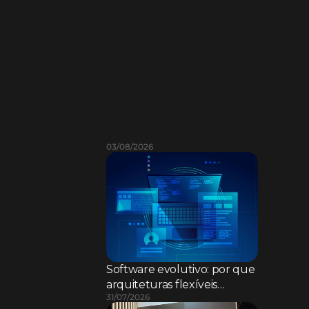
L
e
i
a
m
a
i
s
03/08/2026
Software evolutivo: por que
arquiteturas flexíveis
31/07/2026
superam sistemas rígidos