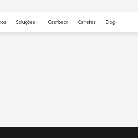
mos
Soluções
Cashback
Carreiras
Blog
scubra
como
AWS
e
ainda