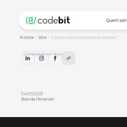
Quem so
Home
Blog
A nuvem AWS é para qualquer negócio?
Computação em Nuvem
A
nuvem
AWS
é
para
qualquer
negócio?
A
nuvem
AWS
não
é
só
para
gigantes
da
tecnologia.
De
startups,
PMEs
e
multinacionais
podem
crescer
com
a
garantir
cashback
CodeBit
04/09/2025
Brenda Pimentel