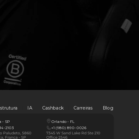
estrutura
IA
Cashback
Carreiras
Blog
 - SP 
Orlando - FL
014-2103
+1 (980) 890-0026
io Paludeto, 5860 
7345 W Sand Lake Rd Ste 210 
ca, Franca - SP
Office 2546