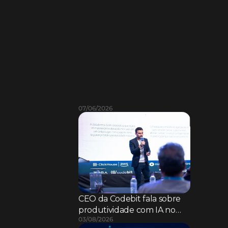
L
e
i
a
m
a
i
s
07/06/2026
CEO da Codebit fala sobre
produtividade com IA no
03/08/2026
SAB CIO FSI 2026