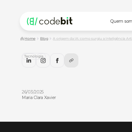
Quem so
Home
Blog
A origem da IA: como surgiu a Inteligência Artif
Tecnologia
A
origem
da
IA:
como
surgiu
a
Inteligência
Artificial?
A
origem
da
IA:
como
surgiu
a
Inteligência
Artificial?
Lei
CodeBlog!
26/03/2025
Maria Clara Xavier