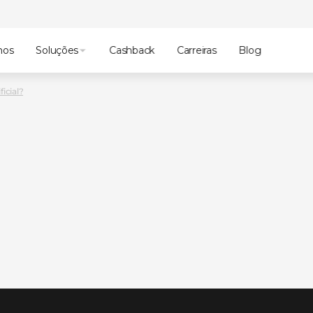
mos
Soluções
Cashback
Carreiras
Blog
icial?
a
mais
no