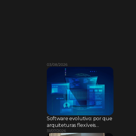
L
e
i
a
m
a
i
s
03/08/2026
Software evolutivo: por que
arquiteturas flexíveis
31/07/2026
superam sistemas rígidos