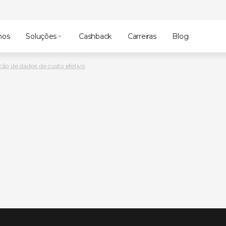
mos
Soluções
Cashback
Carreiras
Blog
ão de dados de custo efetivo
atégias
o
ados
de