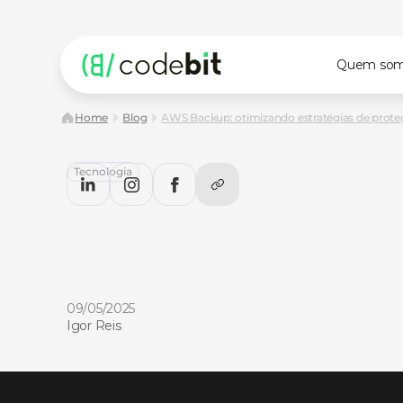
Quem so
Home
Blog
AWS Backup: otimizando estratégias de proteç
Tecnologia
AWS
Backup:
otimizando
estr
de
proteção
de
dados
de
cust
efetivo
AWS
Backup:
Otimizando
estratégias
de
proteção
de
d
custo
efetivo.
Confira
no
CodeBlog!
09/05/2025
Igor Reis