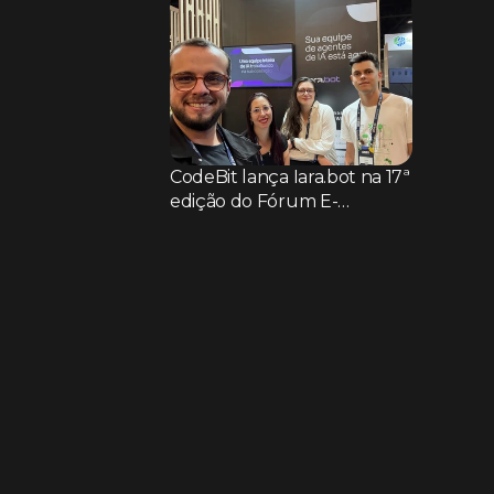
CodeBit lança Iara.bot na 17ª
edição do Fórum E-
commerce Brasil