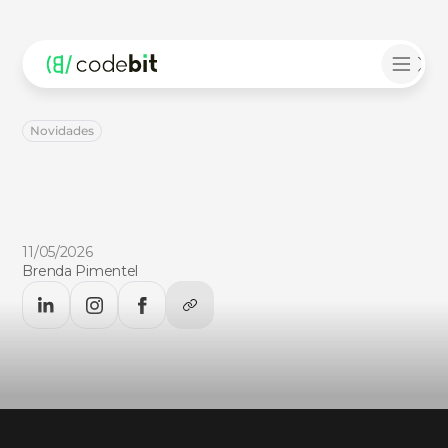
Novidades
CodeBit
participa
do
3º
Workshop
SERP
360º
Encontro
discutiu
os
alinhamentos
finais
da
ampliação
do
Sistema
Eletrônico
dos
Registros
Públicos
11/05/2026
Brenda Pimentel