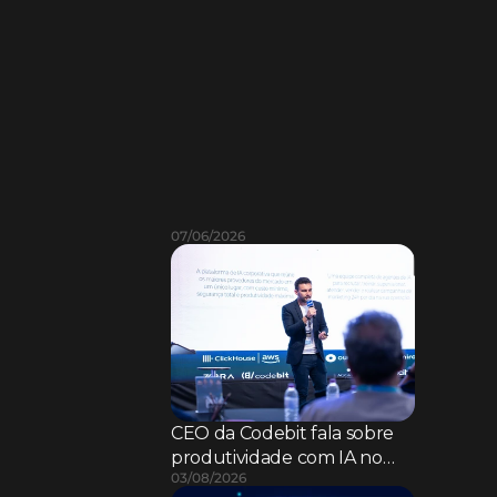
L
e
i
a
m
a
i
s
07/06/2026
CEO da Codebit fala sobre
produtividade com IA no
03/08/2026
SAB CIO FSI 2026