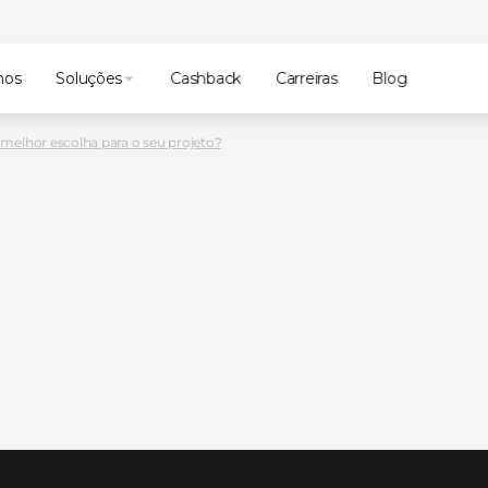
mos
Soluções
Cashback
Carreiras
Blog
 melhor escolha para o seu projeto?
u
para
o
scolha
para
o