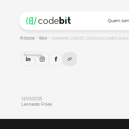
Quem so
Home
Blog
DeepSeek, ChatGPT, Gemini ou Copilot: qual a
Tecnologia
DeepSeek,
ChatGPT,
Gemini
o
Copilot:
qual
a
melhor
escolha
seu
projeto?
DeepSeek,
ChatGPT,
Gemini
ou
Copilot:
qual
a
melhor
e
seu
projeto?
Descubra
no
CodeBlog!
12/03/2025
Leonardo Fróes