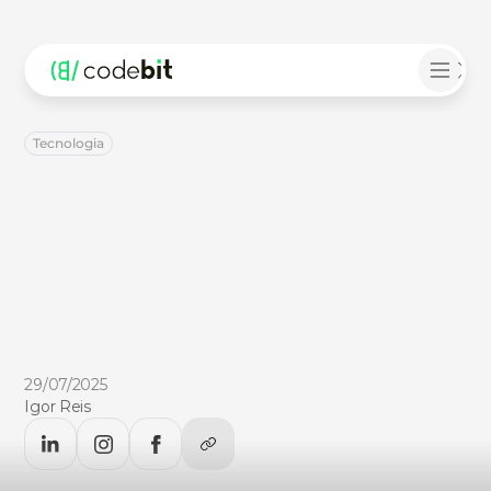
Tecnologia
O
guia
definitivo
para
migrar
para
a
nuvem
AWS:
como
planejar
e
executar
uma
migração
segura
Neste
guia
completo,
você
entenderá
todas
as
fases
do
processo,
os
principais
riscos
de
uma
migração
mal
executada
e
como
a
CodeBit
pode
garantir
uma
transição
eficiente.
29/07/2025
Igor Reis