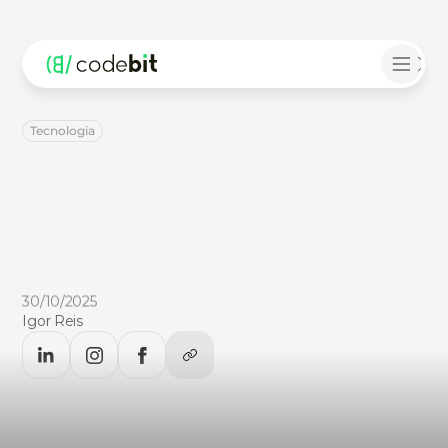
Tecnologia
Quais
habilidades
profissionais
serão
essenciais
nos
próximos
10
anos:
o
manual
prático
Análise
baseada
em
relatórios
globais
sobre
o
futuro
do
trabalho
(WEF,
LinkedIn,
McKinsey,
WGSN):
descubra
as
habilidades
que
vão
dominar
o
mercado
até
2035
30/10/2025
Igor Reis