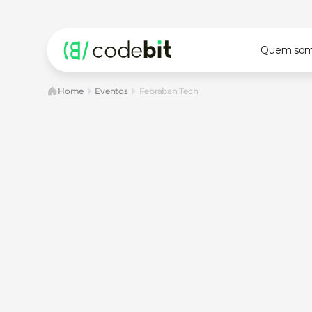
Quem so
Home
Eventos
Febraban Tech
24/08
10h às 18h
Av. Olavo Fontoura, 1209, S
Febraban
Tech
O
FEBRABAN
TECH
2026,
maior
evento
de
setor
financeiro
da
América
Latina,
chega
a
Anhembi,
em
São
Paulo.
Nos
dias
24,
25
e
2
abre
suas
portas
para
a
maior
edição
já
real
Estande