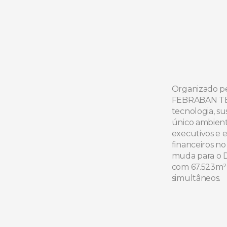
Organizado pe
FEBRABAN TECH
tecnologia, s
único ambiente
executivos e e
financeiros no
muda para o D
com 67.523m² d
simultâneos.