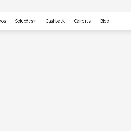
mos
Soluções
Cashback
Carreiras
Blog
antana,  São Paulo (SP)
tecnologia
e
inovação
do
uma
nova
casa:
o
Distrito
6
de
agosto,
o
congresso
izada.