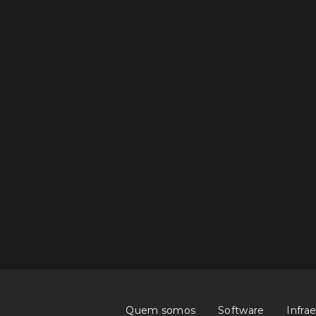
Participe do s
Visite o estande da Co
Kindle Scribe. Particip
disponível no nosso e
pronto — você já está
Como participar (passo
Vá até o estande d
Escaneie o QR Code
Preencha seus dad
Pronto! Agora é só 
Quem somos
Software
Infra