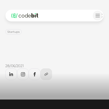
Startups
18
carreiras
em
ascensão
que
serão
críticas
no
futuro
Procurando
por
um
novo
emprego
no
mercado
de
trabalho?
Leia
no
CodeBlog
as
carreiras
que
estão
em
ascensão
no
mercado!
28/06/2021