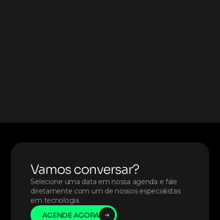
Recursos Humanos: 
People Analytics; 
especialista em transformação cultural/digital.
Jurídico:
 DPO; especialista de dados jurídicos 
(BI).
CodeBlog
Vamos conversar?
Selecione uma data em nossa agenda e fale 
diretamente com um de nossos especialistas 
em tecnologia. 
AGENDE AGORA
AGENDE AGORA