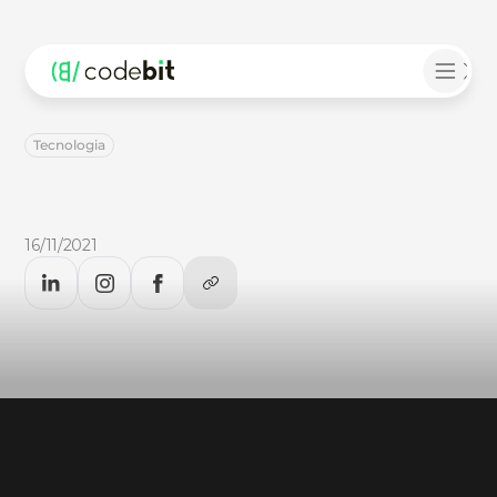
Tecnologia
Case
de
Sucesso:
COMSHALOM
Conheça
o
case
de
sucesso
da
Comunidade
Católica
Shalom,
parceira
da
CodeBit.
Saiba
mais!
16/11/2021