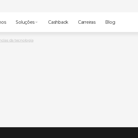
mos
Soluções
Cashback
Carreiras
Blog
cias da tecnologia
cnologia
mo
o
evento