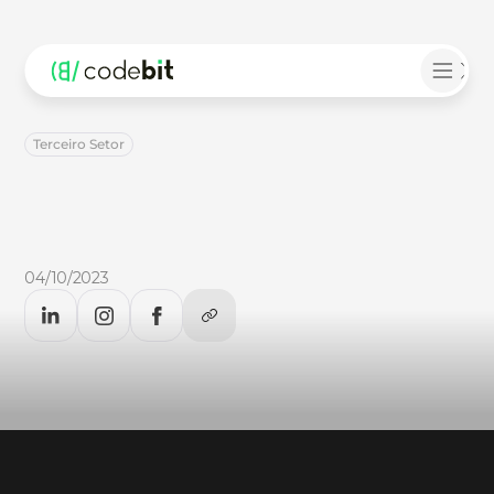
Terceiro Setor
Indústria
5.0:
definição
e
impactos
Indústria
5.0:
definição
e
impactos:
saiba
mais
no
artigo
que
a
equipe
do
CodeBlog
preparou
para
você.
04/10/2023