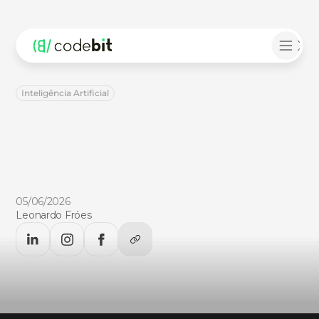
Inteligência Artificial
LLMs
por
assinatura
vs.
token:
qual
tem
o
melhor
custo-benefício?
O
impacto
de
custos,
especialização
e
infraestrutura
no
uso
de
assistentes
de
IA
para
desenvolvimento
05/06/2026
Leonardo Fróes