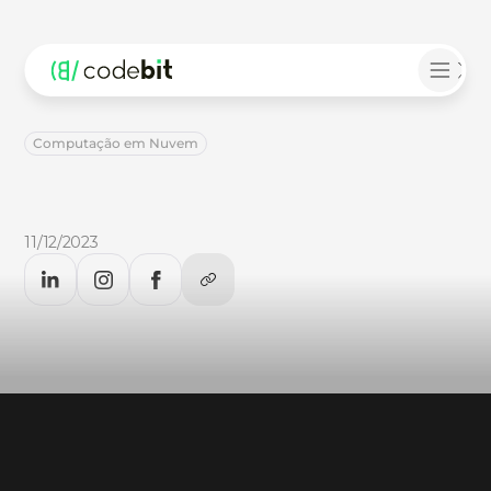
Computação em Nuvem
Multicloud:
o
que
é?
Multicloud:
o
que
é?
Descubra
no
artigo
que
a
equipe
do
CodeBlog
preparou
para
você.
11/12/2023