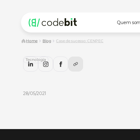
Quem so
Home
Blog
Case de sucesso: CENPEC
Tecnologia
Case
de
sucesso:
CENPEC
Case
de
Sucesso
-
CENPEC:
Ensino
à
distância
de
alta
disponibilidade,
escalabilidade
e
baixo
custo
para
uma
O
Saiba
mais!
28/05/2021