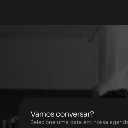
Maior tolerância a falhas:
 A Amazon EC2 Auto
corretamente, encerrá-la e iniciar uma nova pa
Maior disponibilidade:
 A Amazon EC2 Auto Sc
capacidade para lidar com a demanda de tráfe
Melhor gerenciamento de custos:
 A Amazon
conforme necessário. Ou seja, você paga pelas i
instâncias apenas quando são necessárias e a
Vamos conversar?
Selecione uma data em nossa agenda 