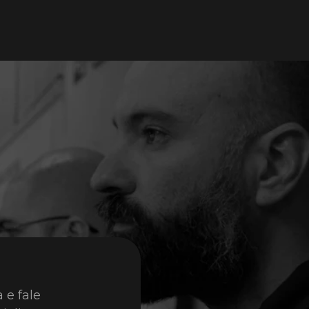
 Scaling pode detectar quando uma instância não está f
ra substituí-la.
aling ajuda a garantir que seu aplicativo sempre tenha a 
go atual.
 EC2 Auto Scaling pode aumentar e diminuir dinamicamen
nstâncias que utiliza. Assim, garante maior economia, já que
s encerram quando não são.
e fale 