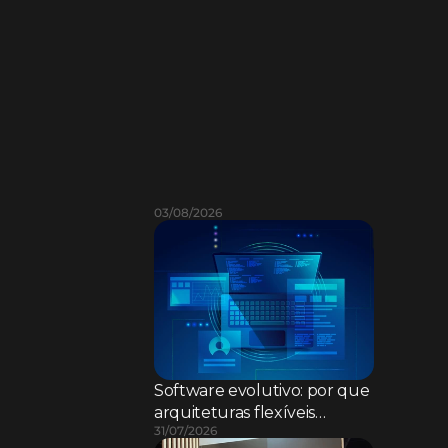
L
e
i
a
m
a
i
s
03/08/2026
Software evolutivo: por que
arquiteturas flexíveis
31/07/2026
superam sistemas rígidos