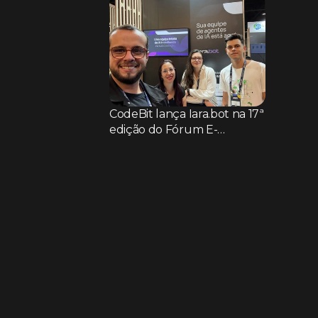
CodeBit lança Iara.bot na 17ª
edição do Fórum E-
commerce Brasil