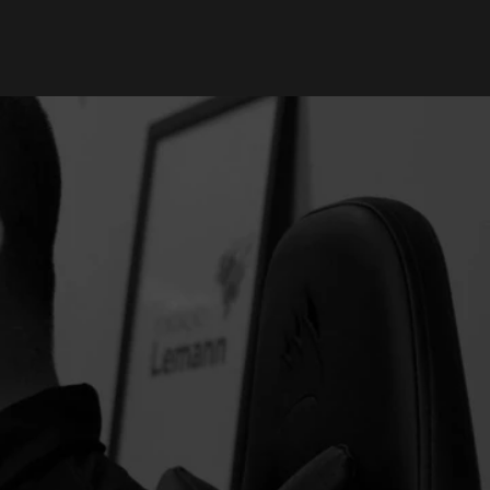
uncionando 
quantidade certa de 
te a capacidade 
 se iniciam 