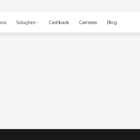
mos
Soluções
Cashback
Carreiras
Blog
NG
brasileira.