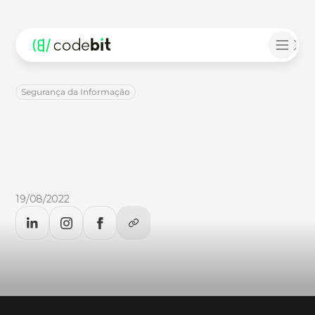
Segurança da Informação
10
dicas
importantes
para
você
manter
a
sua
privacidade
na
internet
10
dicas
importantes
para
você
manter
a
sua
privacidade
na
internet:
confira
no
CodeBlog.
19/08/2022