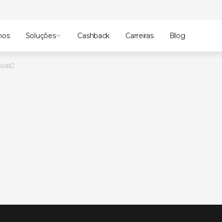
mos
Soluções
Cashback
Carreiras
Blog
soas?
ante
scubra
no