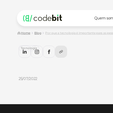
Quem so
Home
Blog
Por que a tecnologia é importante para as pes
Tecnologia
Por
que
a
tecnologia
é
import
para
as
pessoas?
Por
que
a
tecnologia
é
importante
para
as
pessoas?
De
artigo
do
Blog
da
CodeBit
25/07/2022