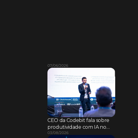
L
e
i
a
m
a
i
s
07/06/2026
CEO da Codebit fala sobre
produtividade com IA no
03/08/2026
SAB CIO FSI 2026