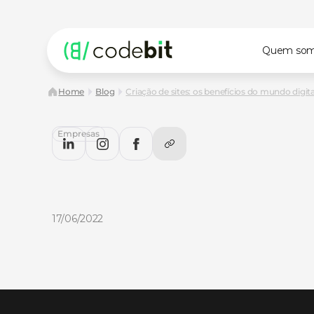
Quem so
Home
Blog
Criação de sites: os benefícios do mundo digit
Empresas
Criação
de
sites:
os
benefícios
mundo
digital
para
sua
empre
Criação
de
sites:
confira
os
benefícios
do
mundo
digital
empresa
no
artigo
do
Codeblog.
17/06/2022