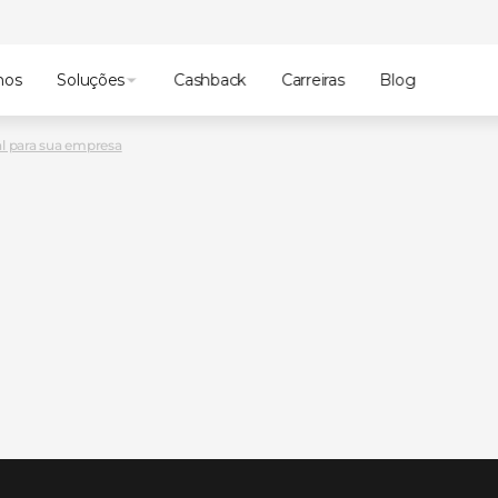
mos
Soluções
Cashback
Carreiras
Blog
al para sua empresa
do
sa
para
sua