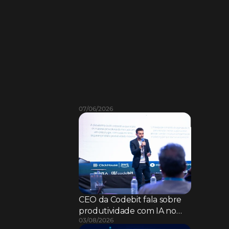
L
e
i
a
m
a
i
s
07/06/2026
CEO da Codebit fala sobre
produtividade com IA no
03/08/2026
SAB CIO FSI 2026