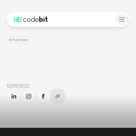
Empresas
Produtividade:
Dicas
para
melhorar
a
performance
da
equipe
Produtividade:
dicas
práticas
para
melhorar
a
performance
de
uma
equipe.
Confira
no
post
do
Blog
da
CodeBit.
12/09/2022